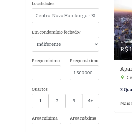
Localidades
Em condomínio fechado?
A parti
R$ 
Preço mínimo
Preço máximo
Apar
Ce
Quartos
3 Qua
1
2
3
4+
Mais 
Área mínima
Área máxima