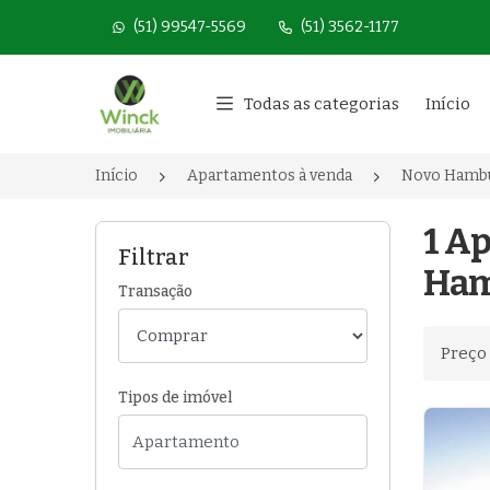
(51) 99547-5569
(51) 3562-1177
Página inicial
Todas as categorias
Início
Início
Apartamentos à venda
Novo Hamb
1 Ap
Filtrar
Ham
Transação
Ordenar
Tipos de imóvel