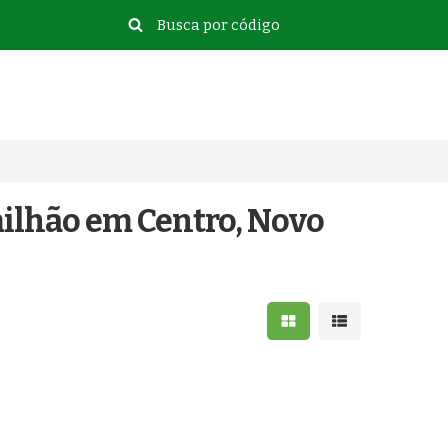
milhão em Centro, Novo
Mostrar resultados e
Mostrar resulta