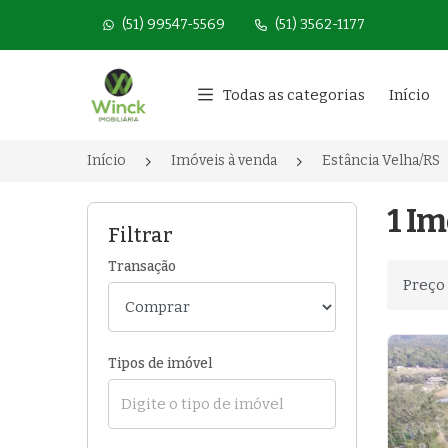
(51) 99547-5569
(51) 3562-1177
Página inicial
Todas as categorias
Início
Início
Imóveis à venda
Estância Velha/RS
1 Im
Filtrar
Transação
Ordenar
Tipos de imóvel