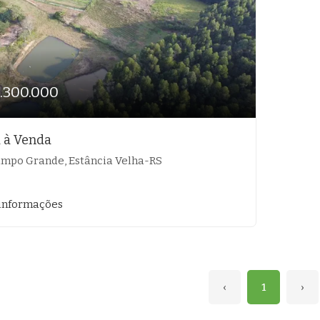
1.300.000
 à Venda
mpo Grande, Estância Velha-RS
informações
‹
1
›