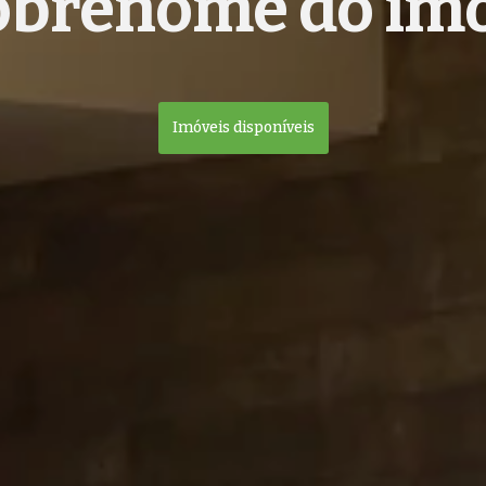
obrenome do imó
Imóveis disponíveis