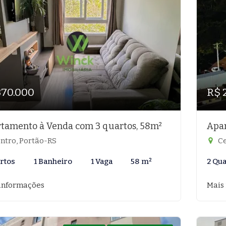
370.000
R$ 
tamento à Venda com 3 quartos, 58m²
Apar
ntro, Portão-RS
Ce
rtos
1 Banheiro
1 Vaga
58 m²
2 Qu
informações
Mais