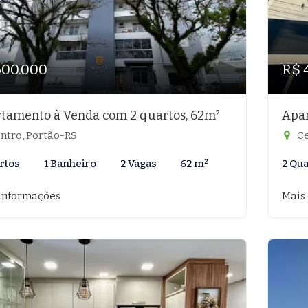
500.000
R$ 
tamento à Venda com 2 quartos, 62m²
Apar
ntro, Portão-RS
Ce
rtos
1 Banheiro
2 Vagas
62 m²
2 Qu
informações
Mais