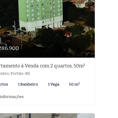
286.900
tamento à Venda com 2 quartos, 50m²
ntro, Portão-RS
artos
1 Banheiro
1 Vaga
50 m²
 informações