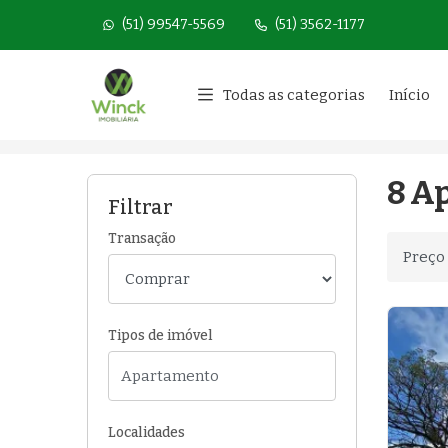
(51) 99547-5569
(51) 3562-1177
Página inicial
Todas as categorias
Início
Início
Apartamentos à venda
Portão/RS
8 Ap
Filtrar
Transação
Ordenar
Tipos de imóvel
Localidades