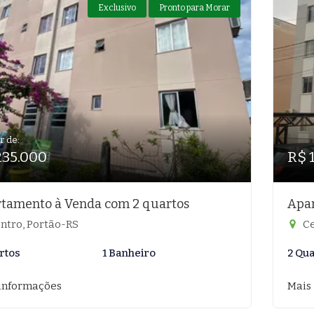
Exclusivo
Pronto para Morar
r de:
235.000
R$ 
tamento à Venda com 2 quartos
Apar
ntro, Portão-RS
Ce
rtos
1 Banheiro
2 Qu
informações
Mais