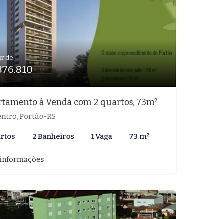
ir de:
376.810
tamento à Venda com 2 quartos, 73m²
ntro, Portão-RS
artos
2 Banheiros
1 Vaga
73 m²
 informações