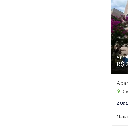
A parti
R$ 
Apar
Ce
2 Qua
Mais 