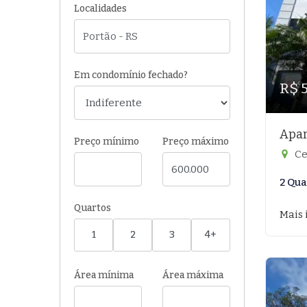
Localidades
Em condomínio fechado?
R$ 
Apar
Preço mínimo
Preço máximo
Ce
2 Qua
Quartos
Mais 
1
2
3
4+
Área mínima
Área máxima