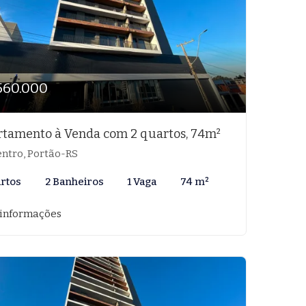
560.000
tamento à Venda com 2 quartos, 74m²
ntro, Portão-RS
artos
2 Banheiros
1 Vaga
74 m²
 informações