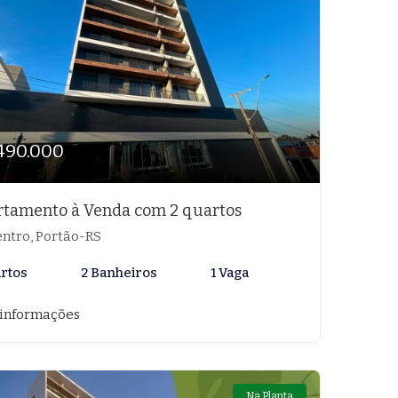
490.000
tamento à Venda com 2 quartos
ntro, Portão-RS
artos
2 Banheiros
1 Vaga
 informações
Na Planta