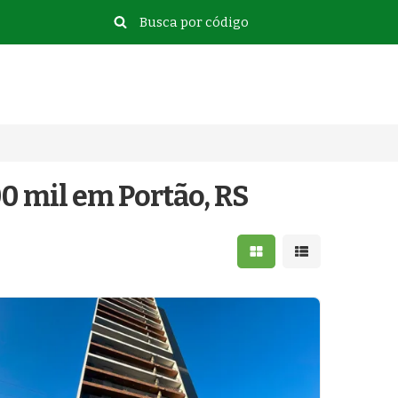
0 mil em Portão, RS
Mostrar resultados e
Mostrar resulta