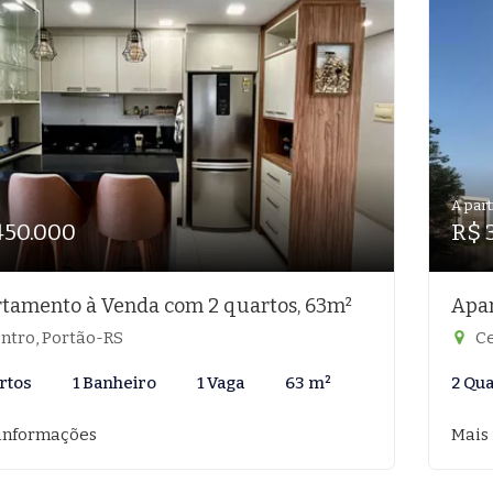
A part
450.000
R$ 
tamento à Venda com 2 quartos, 63m²
Apar
ntro, Portão-RS
Ce
rtos
1 Banheiro
1 Vaga
63 m²
2 Qu
informações
Mais