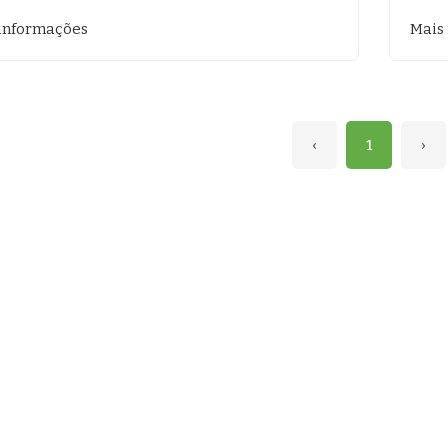
informações
Mais
‹
1
›