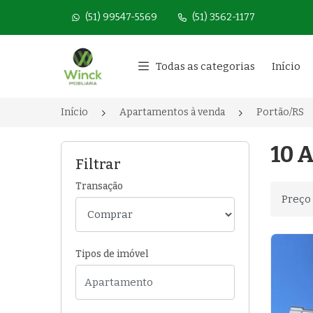
(51) 99547-5569
(51) 3562-1177
Página inicial
Todas as categorias
Início
Início
Apartamentos à venda
Portão/RS
10 A
Filtrar
Transação
Ordenar
Tipos de imóvel