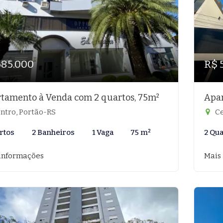
585.000
R$ 
tamento à Venda com 2 quartos, 75m²
Apar
ntro, Portão-RS
Ce
rtos
2 Banheiros
1 Vaga
75 m²
2 Qu
informações
Mais