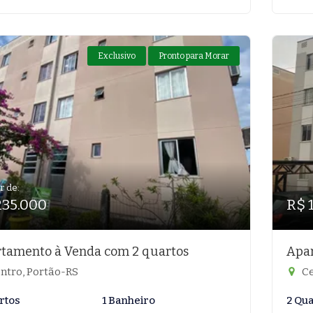
Exclusivo
Pronto para Morar
r de:
235.000
R$ 
tamento à Venda com 2 quartos
Apar
ntro, Portão-RS
Ce
rtos
1 Banheiro
2 Qu