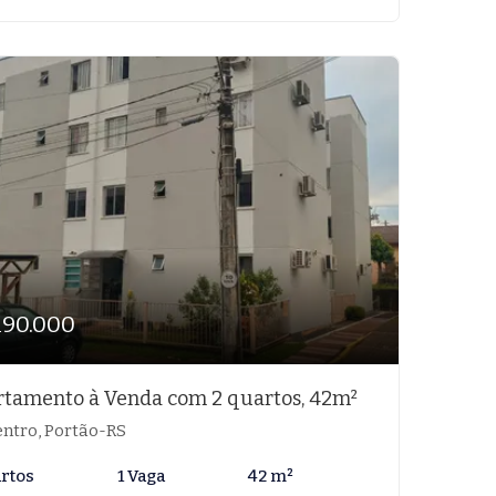
190.000
tamento à Venda com 2 quartos, 42m²
ntro, Portão-RS
artos
1 Vaga
42 m²