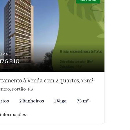
ir de:
376.810
tamento à Venda com 2 quartos, 73m²
ntro, Portão-RS
artos
2 Banheiros
1 Vaga
73 m²
 informações