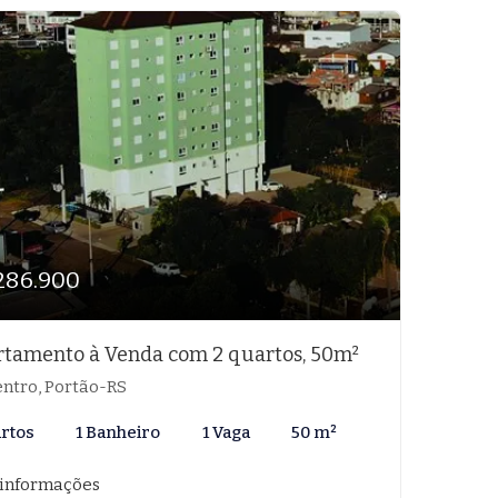
286.900
tamento à Venda com 2 quartos, 50m²
ntro, Portão-RS
artos
1 Banheiro
1 Vaga
50 m²
 informações