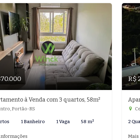
370.000
R$ 
tamento à Venda com 3 quartos, 58m²
Apar
ntro, Portão-RS
Ce
rtos
1 Banheiro
1 Vaga
58 m²
2 Qu
informações
Mais