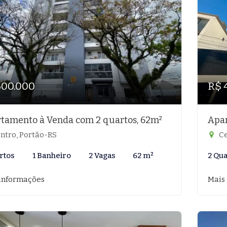
500.000
R$ 
tamento à Venda com 2 quartos, 62m²
Apar
ntro, Portão-RS
Ce
rtos
1 Banheiro
2 Vagas
62 m²
2 Qu
informações
Mais