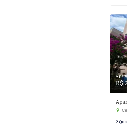
A parti
R$ 
Apar
Ce
2 Qua