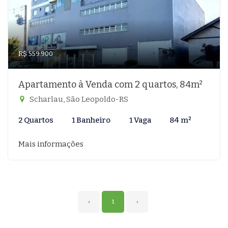
R$ 559.900
Apartamento à Venda com 2 quartos, 84m²
Scharlau, São Leopoldo-RS
2 Quartos
1 Banheiro
1 Vaga
84 m²
Mais informações
‹
1
›