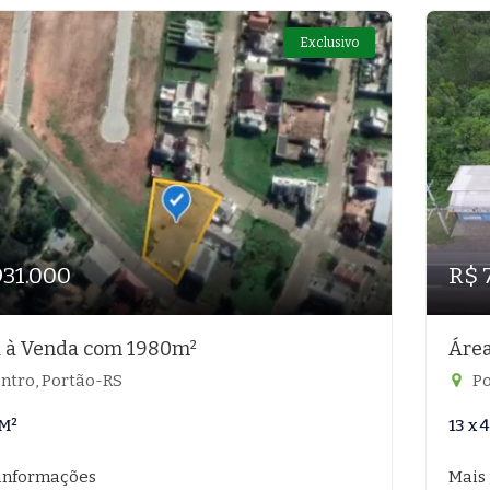
Exclusivo
931.000
R$ 
 à Venda com 1980m²
Área
ntro, Portão-RS
Po
M²
13 x
informações
Mais