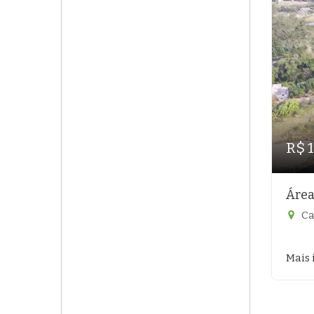
R$ 
Área
Ca
Mais 