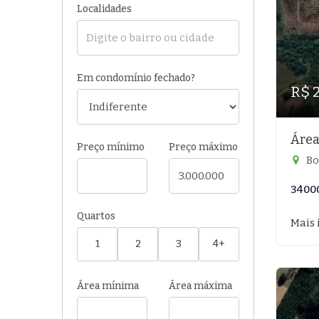
Localidades
Em condomínio fechado?
R$ 
Área
Preço mínimo
Preço máximo
Bo
3400
Quartos
Mais 
1
2
3
4+
Área mínima
Área máxima