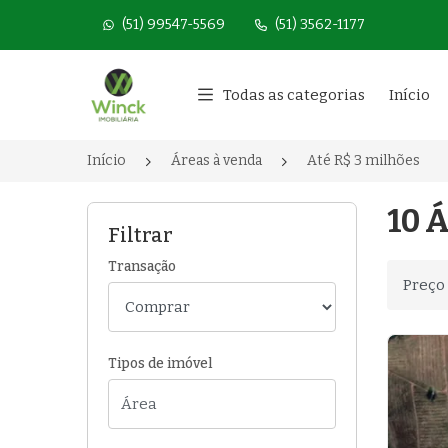
(51) 99547-5569
(51) 3562-1177
Página inicial
Todas as categorias
Início
Início
Áreas à venda
Até R$ 3 milhões
10 Á
Filtrar
Transação
Ordenar
Tipos de imóvel