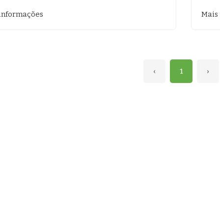
informações
Mais
‹
1
›