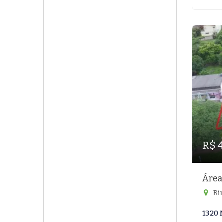
R$ 
Área
Ri
1320 