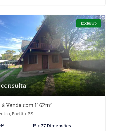
Exclusivo
 consulta
 à Venda com 1162m²
ntro, Portão-RS
M²
15 x 77 Dimensões