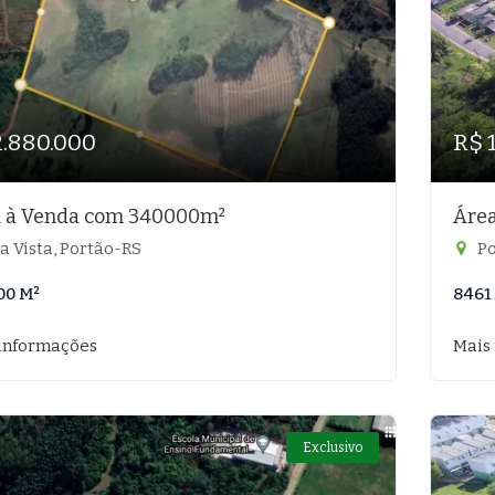
2.880.000
R$ 
 à Venda com 340000m²
Áre
a Vista, Portão-RS
Po
00 M²
8461
informações
Mais
Exclusivo