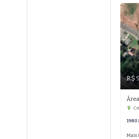
R$ 
Área
Ce
1980 
Mais 