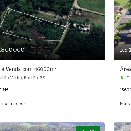
1.800.000
R$ 
 à Venda com 46000m²
Área
rtão Velho, Portão-RS
Ce
0 M²
1560
informações
Mais
Exclusivo