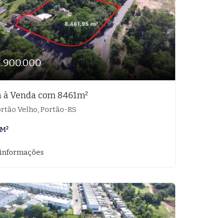
1.900.000
a à Venda com 8461m²
rtão Velho, Portão-RS
 M²
 informações