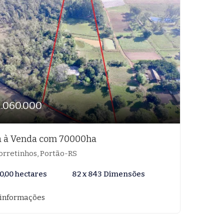
1.060.000
a à Venda com 70000ha
rretinhos, Portão-RS
0,00 hectares
82 x 843 Dimensões
 informações