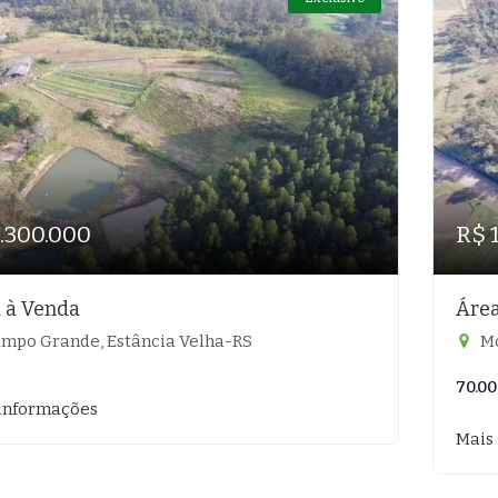
1.300.000
R$ 
 à Venda
Áre
mpo Grande, Estância Velha-RS
Mo
70.00
informações
Mais