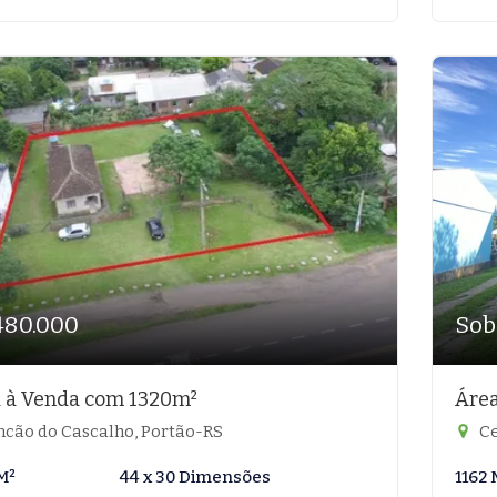
480.000
Sob
 à Venda com 1320m²
Área
ncão do Cascalho, Portão-RS
Ce
M²
44 x 30 Dimensões
1162 