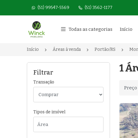
(51) 99547-5569
(51) 3562-1177
Página inicial
Todas as categorias
Início
Início
Áreas à venda
Portão/RS
Mor
1 Ár
Filtrar
Transação
Ordenar
Tipos de imóvel