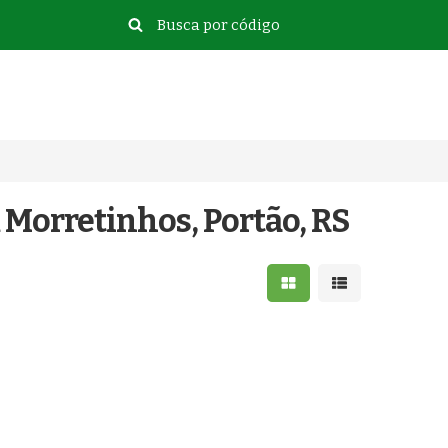
 Morretinhos, Portão, RS
Mostrar resultados e
Mostrar resulta