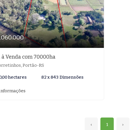
1.060.000
 à Venda com 70000ha
rretinhos, Portão-RS
0,00 hectares
82 x 843 Dimensões
informações
‹
1
›