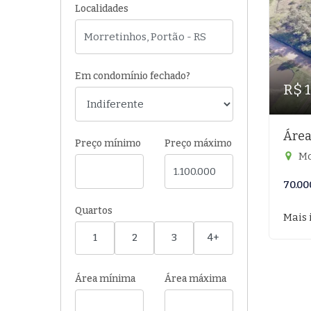
Localidades
Em condomínio fechado?
R$ 
Área
Preço mínimo
Preço máximo
Mo
70.00
Quartos
Mais 
1
2
3
4+
Área mínima
Área máxima