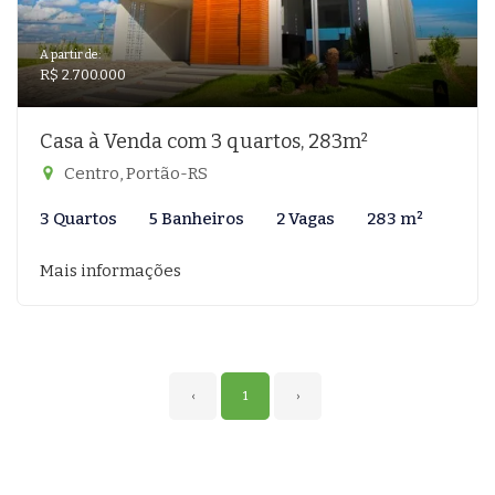
A partir de:
R$ 2.700.000
Casa à Venda com 3 quartos, 283m²
Centro, Portão-RS
3 Quartos
5 Banheiros
2 Vagas
283 m²
Mais informações
‹
1
›