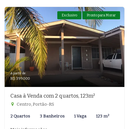
Exclusivo
Pronto para Morar
A partir de:
R$ 399.000
Casa à Venda com 2 quartos, 123m²
Centro, Portão-RS
2 Quartos
3 Banheiros
1 Vaga
123 m²