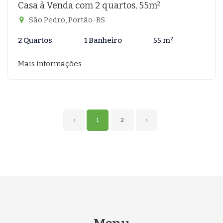
Casa à Venda com 2 quartos, 55m²
São Pedro, Portão-RS
2 Quartos
1 Banheiro
55 m²
Mais informações
‹
1
2
›