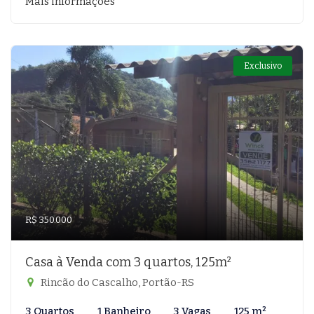
Mais informações
Exclusivo
R$ 350.000
Casa à Venda com 3 quartos, 125m²
Rincão do Cascalho, Portão-RS
3 Quartos
1 Banheiro
3 Vagas
125 m²