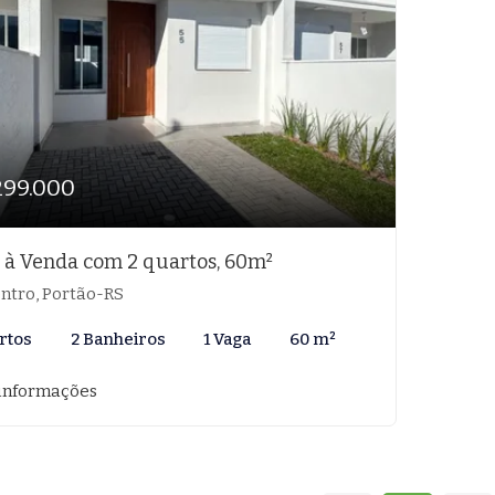
299.000
 à Venda com 2 quartos, 60m²
ntro, Portão-RS
rtos
2 Banheiros
1 Vaga
60 m²
informações