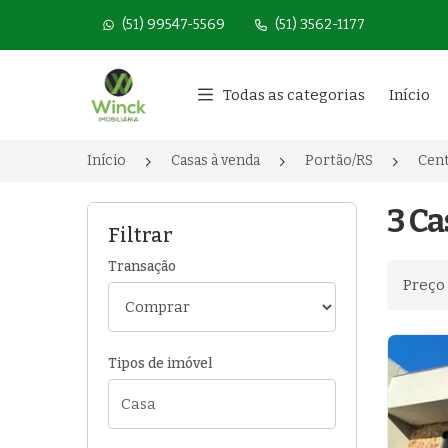
(51) 99547-5569
(51) 3562-1177
Página inicial
Todas as categorias
Início
Início
Casas à venda
Portão/RS
Cen
3 Ca
Filtrar
Transação
Ordenar
Tipos de imóvel