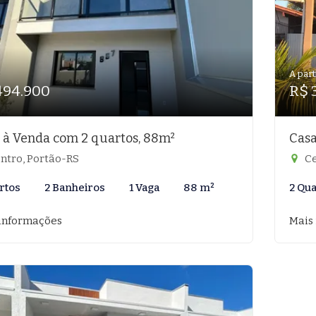
A part
494.900
R$ 
 à Venda com 2 quartos, 88m²
Casa
ntro, Portão-RS
Ce
rtos
2 Banheiros
1 Vaga
88 m²
2 Qu
informações
Mais