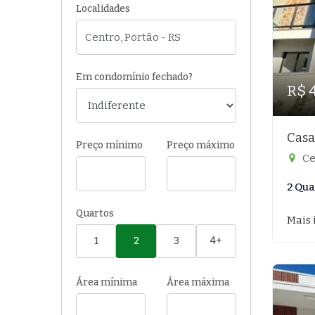
Localidades
Em condomínio fechado?
R$ 
Casa
Preço mínimo
Preço máximo
Ce
2 Qua
Quartos
Mais 
1
2
3
4+
Área mínima
Área máxima