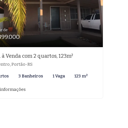
ir de:
399.000
 à Venda com 2 quartos, 123m²
ntro, Portão-RS
artos
3 Banheiros
1 Vaga
123 m²
 informações