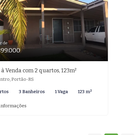
r de:
399.000
 à Venda com 2 quartos, 123m²
ntro, Portão-RS
rtos
3 Banheiros
1 Vaga
123 m²
informações