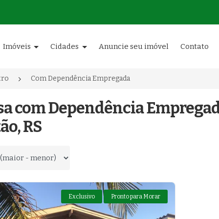
Imóveis
Cidades
Anuncie seu imóvel
Contato
tro
Com Dependência Empregada
asa com Dependência Empregad
ão, RS
 por
Exclusivo
Pronto para Morar