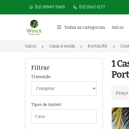
(51) 99547-5569
(51) 3562-1177
Página inicial
Todas as categorias
Início
Início
Casas à venda
Portão/RS
Cen
1 C
Filtrar
Port
Transação
Ordenar
Tipos de imóvel