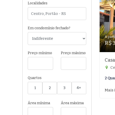
Localidades
Em condomínio fechado?
A parti
R$ 
Preço mínimo
Preço máximo
Casa
Ce
Quartos
2 Qua
1
2
3
4+
Mais 
Área mínima
Área máxima