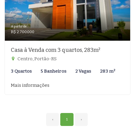
A partir de:
R$ 2.700.000
Casa à Venda com 3 quartos, 283m²
Centro, Portão-RS
3 Quartos
5 Banheiros
2 Vagas
283 m²
Mais informações
‹
1
›