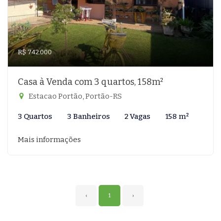
R$ 742.000
Casa à Venda com 3 quartos, 158m²
Estacao Portão, Portão-RS
3 Quartos
3 Banheiros
2 Vagas
158 m²
Mais informações
‹
1
›