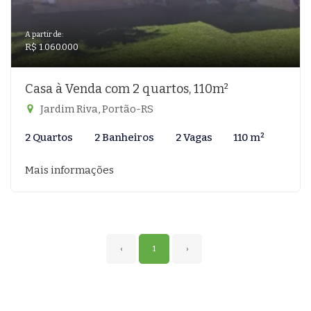
A partir de:
R$ 1.060.000
Casa à Venda com 2 quartos, 110m²
Jardim Riva, Portão-RS
2 Quartos
2 Banheiros
2 Vagas
110 m²
Mais informações
‹
1
›