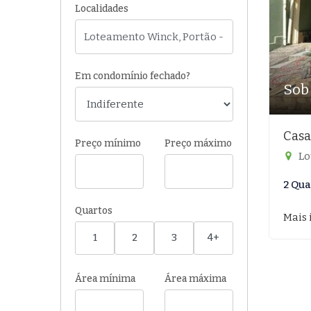
Localidades
Em condomínio fechado?
Sob
Casa
Preço mínimo
Preço máximo
Lo
2 Qua
Quartos
Mais 
1
2
3
4+
Área mínima
Área máxima