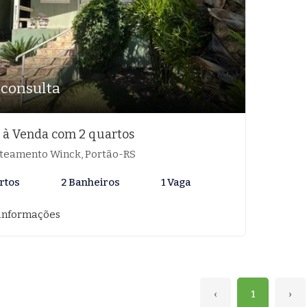
 consulta
 à Venda com 2 quartos
teamento Winck, Portão-RS
rtos
2 Banheiros
1 Vaga
informações
‹
1
›