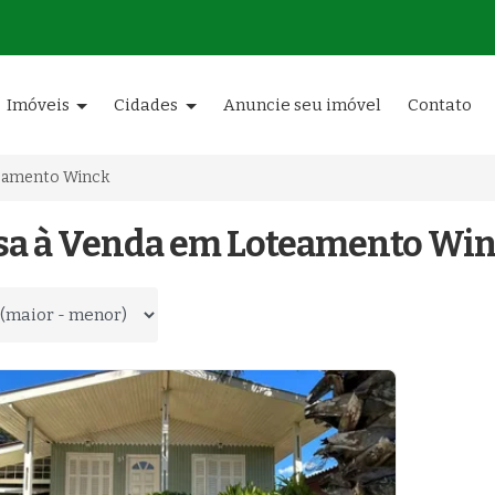
Imóveis
Cidades
Anuncie seu imóvel
Contato
eamento Winck
asa à Venda em Loteamento Winc
 por