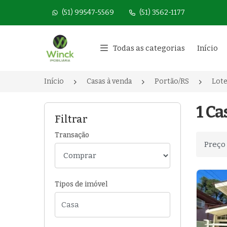
(51) 99547-5569
(51) 3562-1177
Página inicial
Todas as categorias
Início
Início
Casas à venda
Portão/RS
Lot
1 C
Filtrar
Transação
Ordenar
Tipos de imóvel