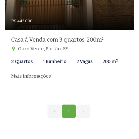
R$ 445.000
Casa à Venda com 3 quartos, 200m²
Ouro Verde, Portão-RS
3 Quartos
1 Banheiro
2 Vagas
200 m²
Mais informações
‹
1
›