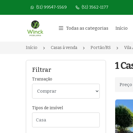
(51) 99547-5569
(51) 3562-1177
Página inicial
Todas as categorias
Início
Início
Casas à venda
Portão/RS
Vila
1 Ca
Filtrar
Transação
Ordenar
Tipos de imóvel