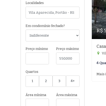
Localidades
Em condomínio fechado?
R$ 
Casa
Preço mínimo
Preço máximo
Vi
4 Qua
Quartos
Mais 
1
2
3
4+
Área mínima
Área máxima