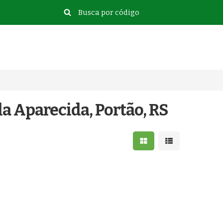
la Aparecida, Portão, RS
Mostrar resultados e
Mostrar resulta