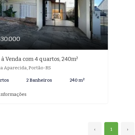
530.000
 à Venda com 4 quartos, 240m²
la Aparecida, Portão-RS
rtos
2 Banheiros
240 m²
informações
‹
1
›