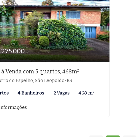
1.275.000
 à Venda com 5 quartos, 468m²
rro do Espelho, São Leopoldo-RS
rtos
4 Banheiros
2 Vagas
468 m²
informações