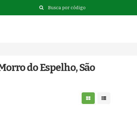
Morro do Espelho, São
Mostrar resultados e
Mostrar resulta