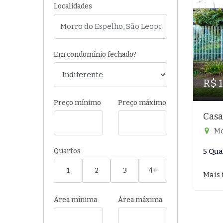
Localidades
Em condomínio fechado?
R$ 
Preço mínimo
Preço máximo
Casa
Mo
Quartos
5 Qua
1
2
3
4+
Mais 
Área mínima
Área máxima