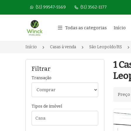
(51) 99547-5569
(51) 3562-1177
Página inicial
Todas as categorias
Início
Início
Casas à venda
São Leopoldo/RS
1 C
Filtrar
Leo
Transação
Ordenar
Tipos de imóvel