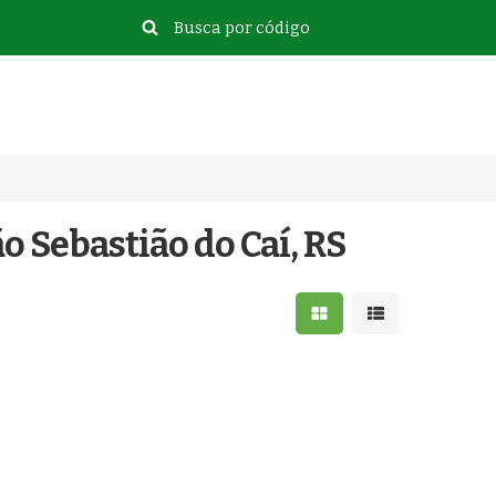
o Sebastião do Caí, RS
Mostrar resultados e
Mostrar resulta