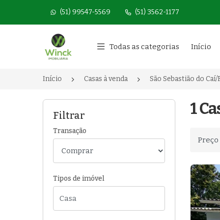
(51) 99547-5569
(51) 3562-1177
Página inicial
Todas as categorias
Início
Início
Casas à venda
São Sebastião do Caí/
1 Ca
Filtrar
Transação
Ordenar
Tipos de imóvel