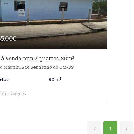
65.000
 à Venda com 2 quartos, 80m²
o Martim, São Sebastião do Caí-RS
rtos
80 m²
informações
‹
1
›