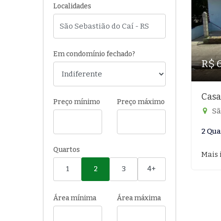
Localidades
Em condomínio fechado?
R$ 
Casa
Preço mínimo
Preço máximo
Sã
2 Qua
Quartos
Mais 
1
2
3
4+
Área mínima
Área máxima