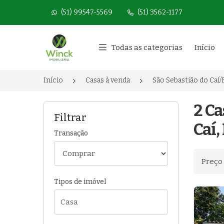
(51) 99547-5569
(51) 3562-1177
Página inicial
Todas as categorias
Início
Início
Casas à venda
São Sebastião do Caí/
2 Ca
Filtrar
Caí,
Transação
Ordenar
Tipos de imóvel