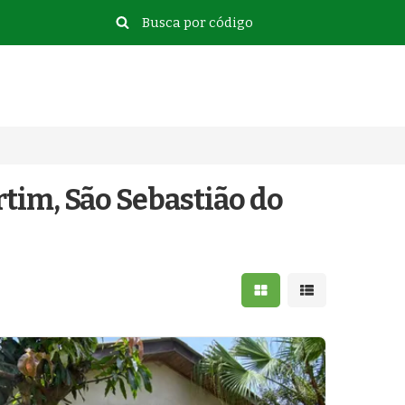
tim, São Sebastião do
Mostrar resultados e
Mostrar resulta