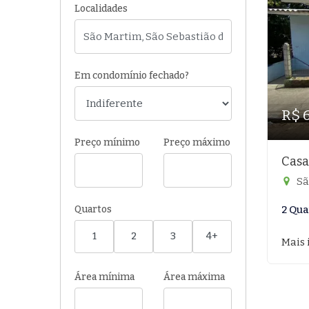
Localidades
Em condomínio fechado?
R$ 
Preço mínimo
Preço máximo
Casa
Sã
Quartos
2 Qua
1
2
3
4+
Mais 
Área mínima
Área máxima