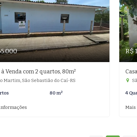
65.000
R$ 
 à Venda com 2 quartos, 80m²
Casa
o Martim, São Sebastião do Caí-RS
Sã
rtos
80 m²
4 Qu
informações
Mais