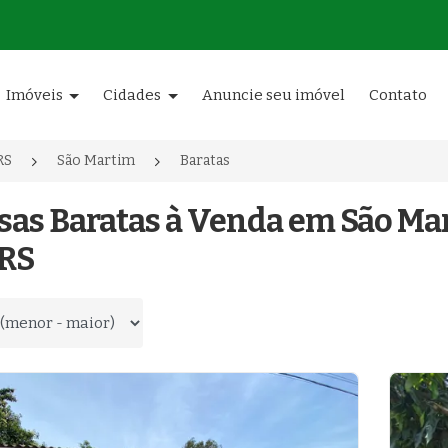
Imóveis
Cidades
Anuncie seu imóvel
Contato
RS
São Martim
Baratas
sas Baratas à Venda em São Mar
 RS
 por