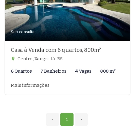
Sob consulta
Casa à Venda com 6 quartos, 800m²
Centro, Xangri-lá-RS
6 Quartos
7 Banheiros
4 Vagas
800 m²
Mais informações
‹
1
›