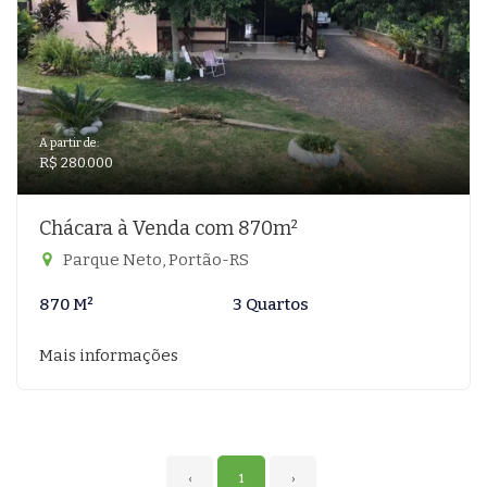
A partir de:
R$ 280.000
Chácara à Venda com 870m²
Parque Neto, Portão-RS
870 M²
3 Quartos
Mais informações
‹
1
›