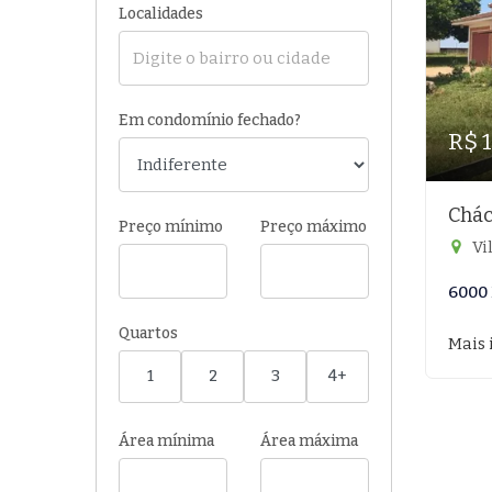
Localidades
Em condomínio fechado?
R$ 
Chác
Preço mínimo
Preço máximo
Vi
6000
Quartos
Mais 
1
2
3
4+
Área mínima
Área máxima