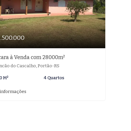
1.500.000
cara à Venda com 28000m²
ncão do Cascalho, Portão-RS
0 M²
4 Quartos
 informações