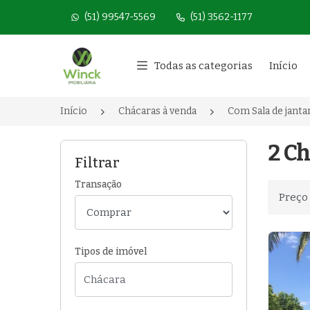
(51) 99547-5569
(51) 3562-1177
Página inicial
Todas as categorias
Início
Início
Chácaras à venda
Com Sala de janta
2 Ch
Filtrar
Transação
Ordenar
Tipos de imóvel