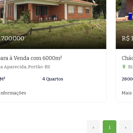
1.700.000
R$ 
ara à Venda com 6000m²
Chá
la Aparecida, Portão-RS
Ri
 M²
4 Quartos
2800
informações
Mais
‹
1
›