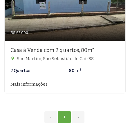
R$ 65.000
Casa à Venda com 2 quartos, 80m²
São Martim, São Sebastião do Caí-RS
2 Quartos
80 m²
Mais informações
‹
1
›