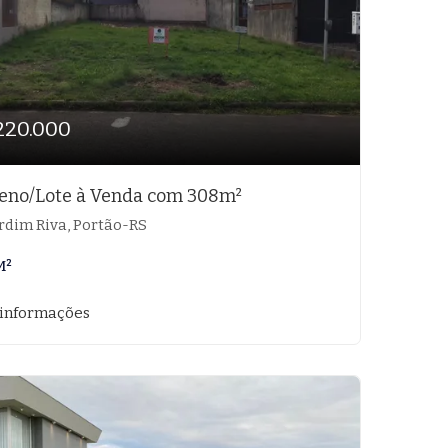
220.000
eno/Lote à Venda com 308m²
rdim Riva, Portão-RS
M²
 informações