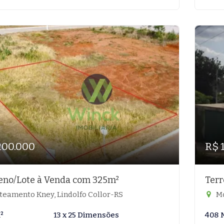
200.000
R$ 
eno/Lote à Venda com 325m²
Terr
teamento Kney, Lindolfo Collor-RS
Mo
²
13 x 25 Dimensões
408 