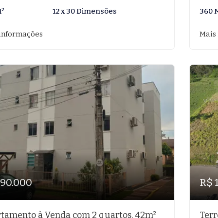
M²
12 x 30 Dimensões
360 
informações
Mais
190.000
R$ 
tamento à Venda com 2 quartos, 42m²
Terr