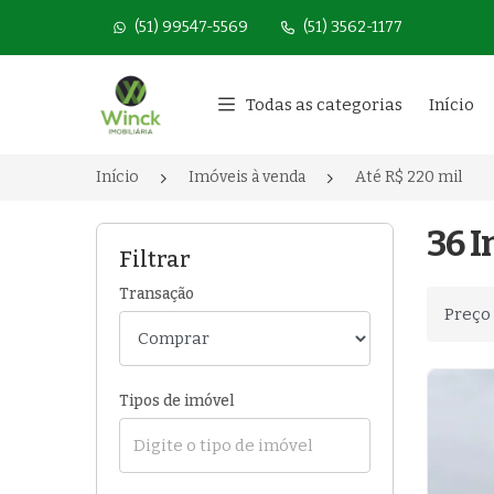
(51) 99547-5569
(51) 3562-1177
Página inicial
Todas as categorias
Início
Início
Imóveis à venda
Até R$ 220 mil
36 I
Filtrar
Transação
Ordenar
Tipos de imóvel