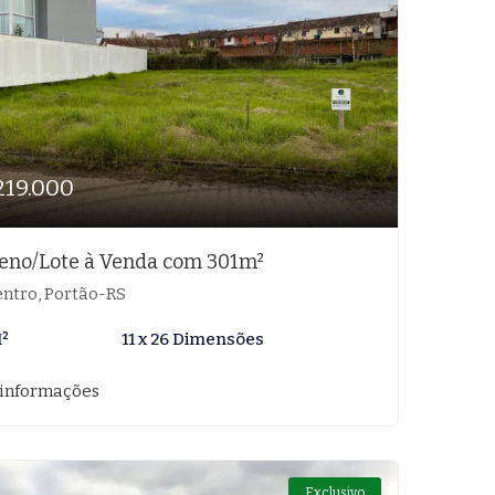
219.000
eno/Lote à Venda com 301m²
ntro, Portão-RS
M²
11 x 26 Dimensões
 informações
Exclusivo