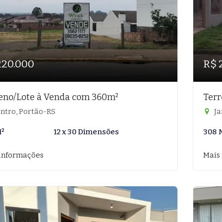
220.000
R$ 
eno/Lote à Venda com 360m²
Terr
ntro, Portão-RS
Ja
M²
12 x 30 Dimensões
308 
informações
Mais