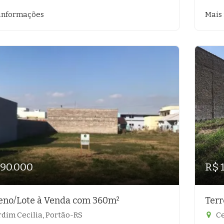
informações
Mais
190.000
R$ 
eno/Lote à Venda com 360m²
Terr
rdim Cecilia, Portão-RS
Ce