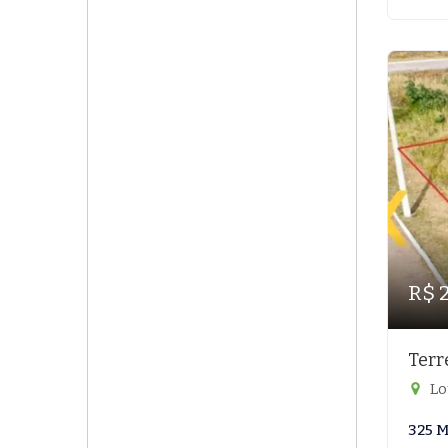
R$ 
Terr
Lo
325 M