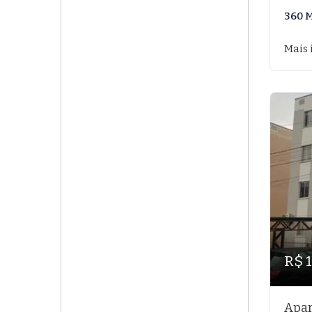
360 
Mais 
R$ 
Apar