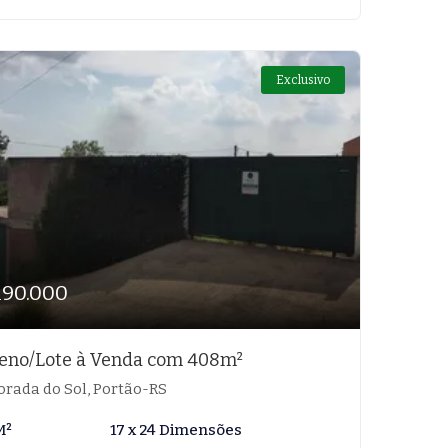
Exclusivo
190.000
eno/Lote à Venda com 408m²
rada do Sol, Portão-RS
M²
17 x 24 Dimensões