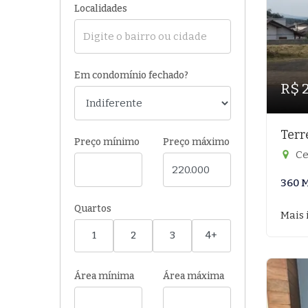
Localidades
Em condomínio fechado?
R$ 
Terr
Preço mínimo
Preço máximo
Ce
360 
Quartos
Mais 
1
2
3
4+
Área mínima
Área máxima