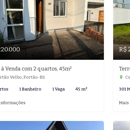
220.000
R$ 
 à Venda com 2 quartos, 45m²
Terr
rtão Velho, Portão-RS
Ce
rtos
1 Banheiro
1 Vaga
45 m²
301 
informações
Mais