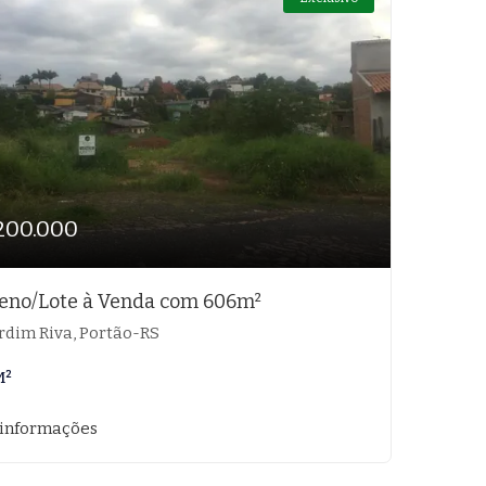
200.000
eno/Lote à Venda com 606m²
rdim Riva, Portão-RS
M²
 informações