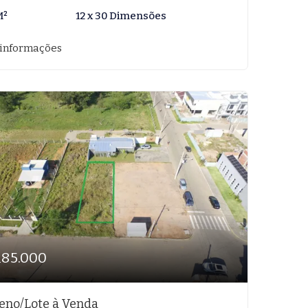
M²
12 x 30 Dimensões
 informações
185.000
eno/Lote à Venda