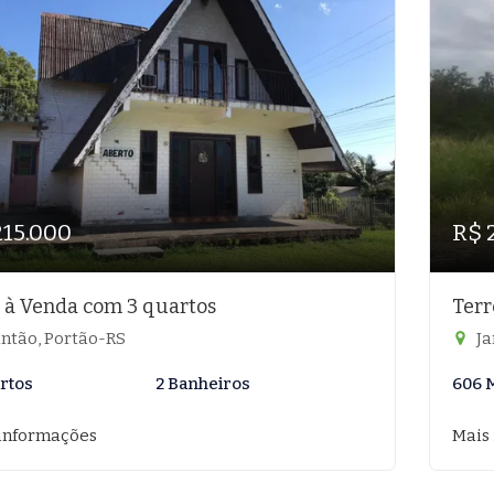
215.000
R$ 
 à Venda com 3 quartos
Terr
ntão, Portão-RS
Ja
rtos
2 Banheiros
606 
informações
Mais