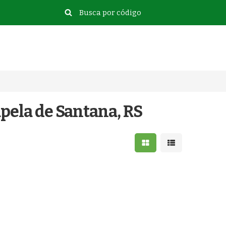
pela de Santana, RS
Mostrar resultados e
Mostrar resulta