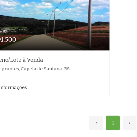
r de:
91.500
eno/Lote à Venda
igrantes, Capela de Santana-RS
informações
‹
1
›