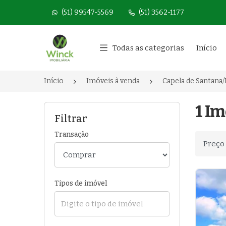
(51) 99547-5569
(51) 3562-1177
Página inicial
Todas as categorias
Início
Início
Imóveis à venda
Capela de Santana/
1 Im
Filtrar
Transação
Ordenar
Tipos de imóvel