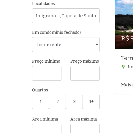
Localidades
A parti
Em condomínio fechado?
R$ 
Terr
Preço mínimo
Preço máximo
Im
Mais 
Quartos
1
2
3
4+
Área mínima
Área máxima