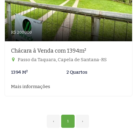
R$ 200.000
Chácara à Venda com 1394m²
Passo da Taquara, Capela de Santana-RS
1394 M²
2 Quartos
Mais informações
‹
1
›