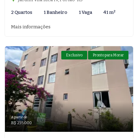
2 Quartos
1 Banheiro
1 Vaga
41 m²
Mais informações
Exclusivo
Pronto para Morar
A partir de:
R$ 235.000