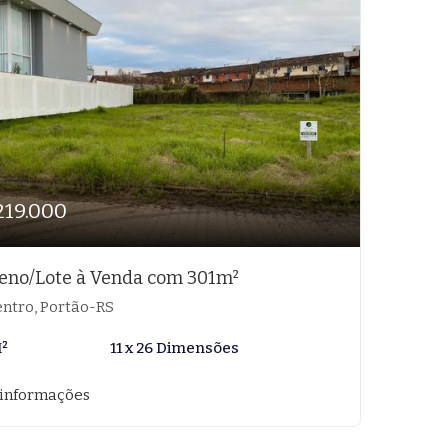
219.000
eno/Lote à Venda com 301m²
ntro, Portão-RS
M²
11 x 26 Dimensões
 informações