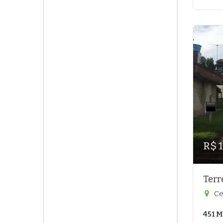
R$ 
Terr
Ce
451 M