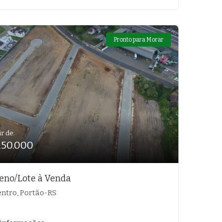
Pronto para Morar
ir de:
150.000
eno/Lote à Venda
ntro, Portão-RS