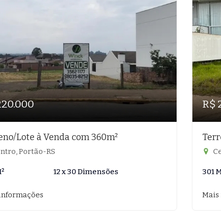
220.000
R$ 
eno/Lote à Venda com 360m²
Terr
ntro, Portão-RS
Ce
M²
12 x 30 Dimensões
301 
informações
Mais