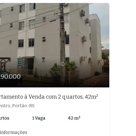
190.000
tamento à Venda com 2 quartos, 42m²
ntro, Portão-RS
artos
1 Vaga
42 m²
 informações