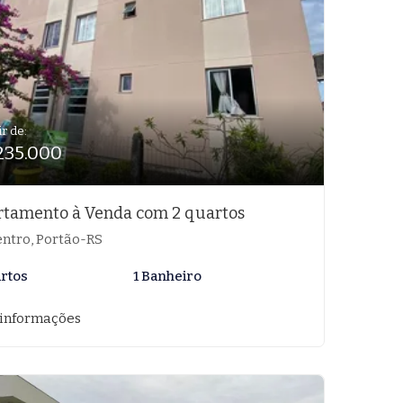
ir de:
235.000
tamento à Venda com 2 quartos
ntro, Portão-RS
artos
1 Banheiro
 informações