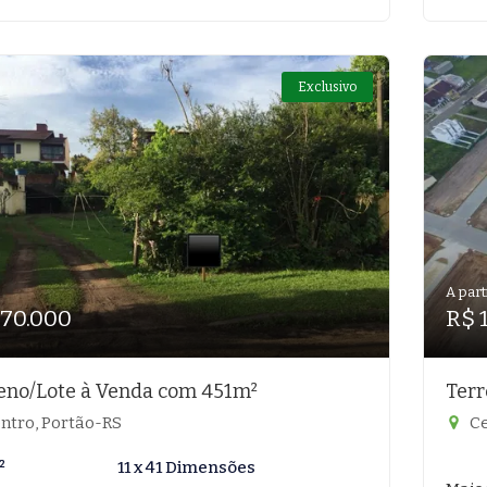
Exclusivo
A part
170.000
R$ 
eno/Lote à Venda com 451m²
Terr
ntro, Portão-RS
Ce
²
11 x 41 Dimensões