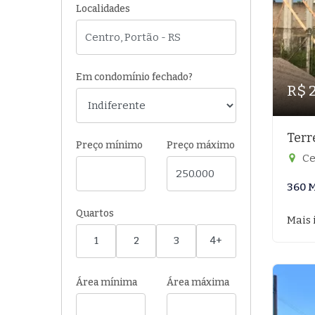
Localidades
Em condomínio fechado?
R$ 
Terr
Preço mínimo
Preço máximo
Ce
360 
Quartos
Mais 
1
2
3
4+
Área mínima
Área máxima