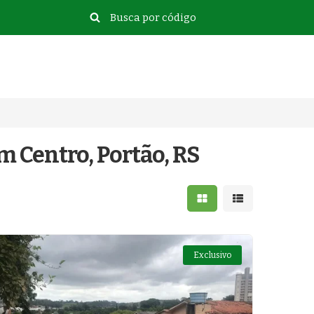
m Centro, Portão, RS
Mostrar resultados e
Mostrar resulta
Exclusivo