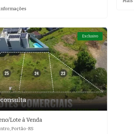
Mais
informações
Exclusivo
 consulta
eno/Lote à Venda
ntro, Portão-RS