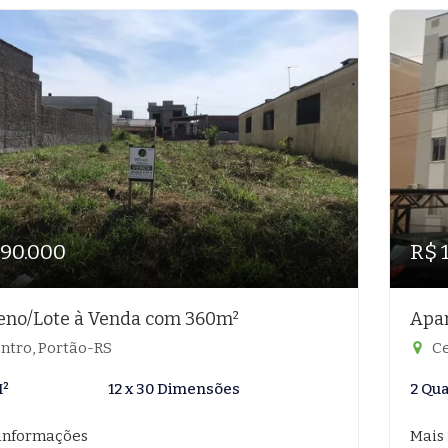
190.000
R$ 
eno/Lote à Venda com 360m²
Apar
ntro, Portão-RS
Ce
M²
12 x 30 Dimensões
2 Qu
informações
Mais