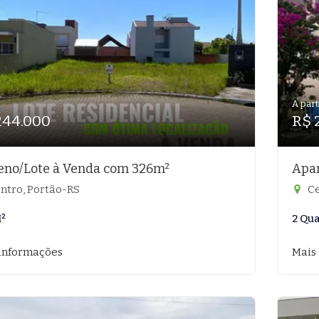
A part
244.000
R$ 
eno/Lote à Venda com 326m²
Apar
ntro, Portão-RS
Ce
²
2 Qu
informações
Mais