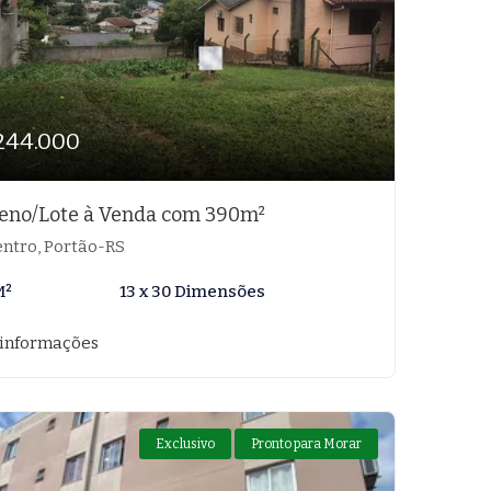
244.000
eno/Lote à Venda com 390m²
ntro, Portão-RS
M²
13 x 30 Dimensões
 informações
Exclusivo
Pronto para Morar