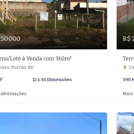
250.000
R$ 
eno/Lote à Venda com 360m²
Terr
ntro, Portão-RS
Ce
M²
12 x 30 Dimensões
390 
informações
Mais