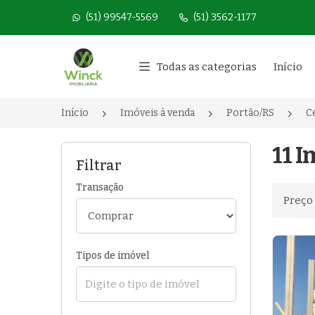
(51) 99547-5569
(51) 3562-1177
Página inicial
Todas as categorias
Início
Início
Imóveis à venda
Portão/RS
C
11 I
Filtrar
Transação
Ordenar
Tipos de imóvel