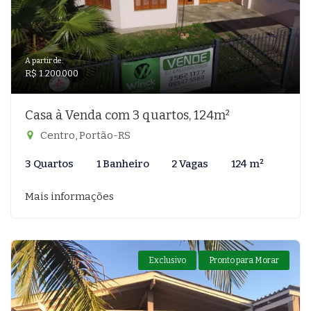
A partir de:
R$ 1.200.000
Casa à Venda com 3 quartos, 124m²
Centro, Portão-RS
3 Quartos
1 Banheiro
2 Vagas
124 m²
Mais informações
Exclusivo
Pronto para Morar