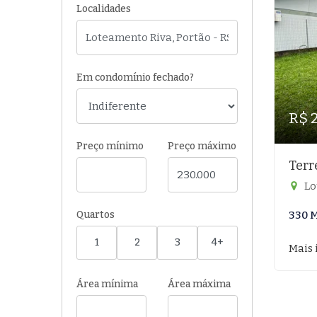
Localidades
Em condomínio fechado?
R$ 
Preço mínimo
Preço máximo
Terr
Lo
Quartos
330 
1
2
3
4+
Mais 
Área mínima
Área máxima