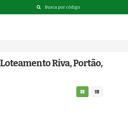
 Loteamento Riva, Portão,
Mostrar resultados e
Mostrar resulta