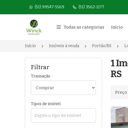
(51) 99547-5569
(51) 3562-1177
Página inicial
Todas as categorias
Início
Início
Imóveis à venda
Portão/RS
L
1 Im
Filtrar
RS
Transação
Ordenar
Tipos de imóvel