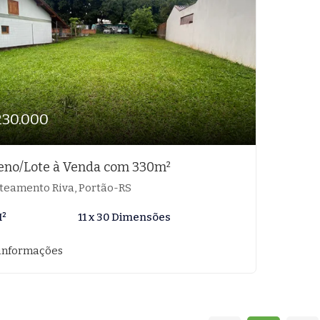
230.000
eno/Lote à Venda com 330m²
teamento Riva, Portão-RS
M²
11 x 30 Dimensões
informações