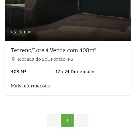
R$ 190.000
Terreno/Lote à Venda com 408m²
Morada do Sol, Portão-RS
408 M²
17 x 24 Dimensões
Mais informações
‹
1
›