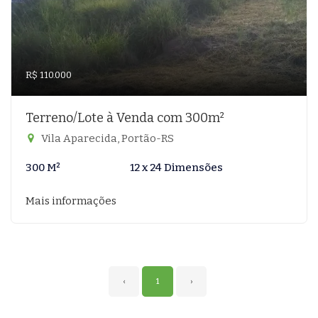
R$ 110.000
Terreno/Lote à Venda com 300m²
Vila Aparecida, Portão-RS
300 M²
12 x 24 Dimensões
Mais informações
‹
1
›