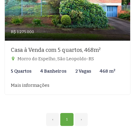
R$ 1.275.000
Casa à Venda com 5 quartos, 468m²
Morro do Espelho, São Leopoldo-RS
5 Quartos
4 Banheiros
2 Vagas
468 m²
Mais informações
‹
1
›