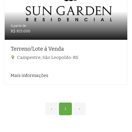
A partir de:
R$ 815.000
Terreno/Lote à Venda
Campestre, São Leopoldo-RS
Mais informações
‹
1
›