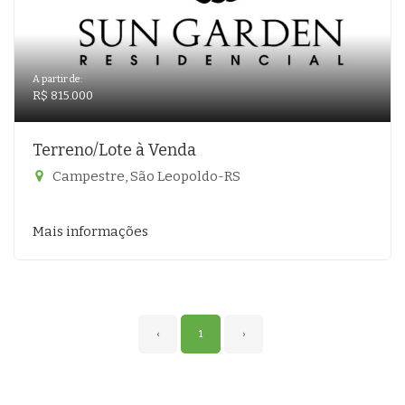
A partir de:
R$ 815.000
Terreno/Lote à Venda
Campestre, São Leopoldo-RS
Mais informações
‹
1
›