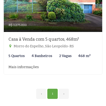
R$ 1.275.000
Casa à Venda com 5 quartos, 468m²
Morro do Espelho, São Leopoldo-RS
5 Quartos
4 Banheiros
2 Vagas
468 m²
Mais informações
‹
1
›