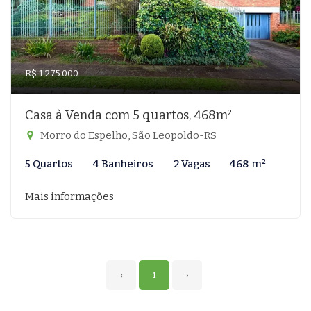
R$ 1.275.000
Casa à Venda com 5 quartos, 468m²
Morro do Espelho, São Leopoldo-RS
5 Quartos
4 Banheiros
2 Vagas
468 m²
Mais informações
‹
1
›