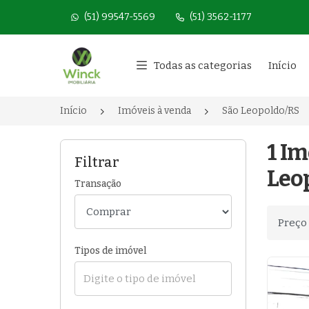
(51) 99547-5569
(51) 3562-1177
Página inicial
Todas as categorias
Início
Início
Imóveis à venda
São Leopoldo/RS
1 Im
Filtrar
Leo
Transação
Ordenar
Tipos de imóvel