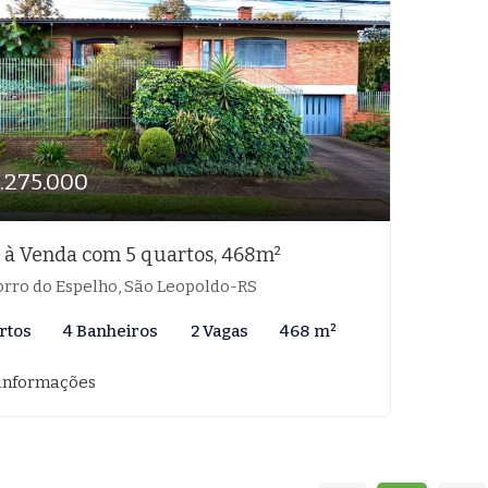
1.275.000
 à Venda com 5 quartos, 468m²
rro do Espelho, São Leopoldo-RS
rtos
4 Banheiros
2 Vagas
468 m²
informações