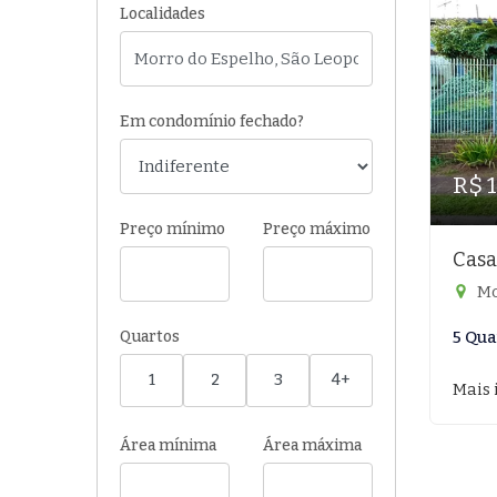
Localidades
Em condomínio fechado?
R$ 
Preço mínimo
Preço máximo
Casa
Mo
Quartos
5 Qua
1
2
3
4+
Mais 
Área mínima
Área máxima