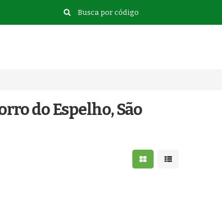
orro do Espelho, São
Mostrar resultados e
Mostrar resulta