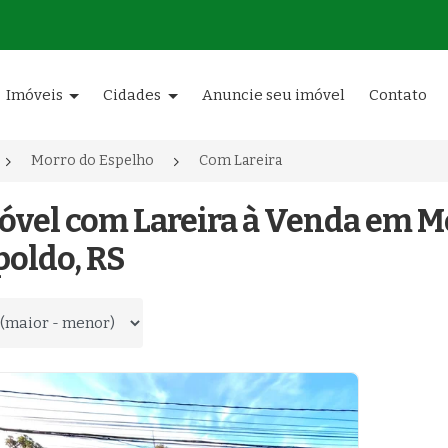
Imóveis
Cidades
Anuncie seu imóvel
Contato
Morro do Espelho
Com Lareira
óvel com Lareira à Venda em M
poldo, RS
 por