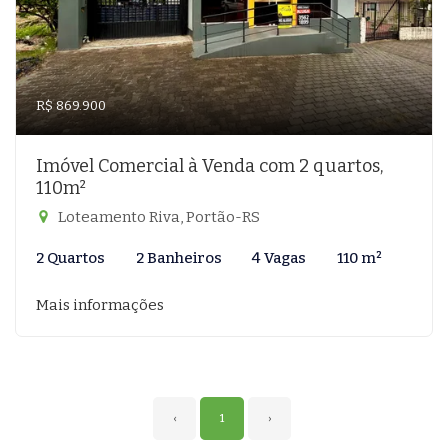
R$ 869.900
Imóvel Comercial à Venda com 2 quartos,
110m²
Loteamento Riva, Portão-RS
2 Quartos
2 Banheiros
4 Vagas
110 m²
Mais informações
‹
1
›