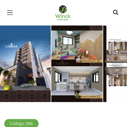
Página inicial
<
>
Código 286