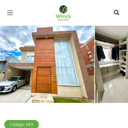
Página inicial
<
>
Código 343