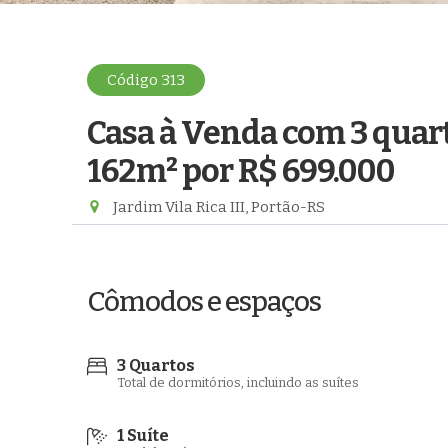
Código 313
Casa à Venda com 3 quart
162m²
por R$ 699.000
Jardim Vila Rica III, Portão-RS
Cômodos e espaços
3 Quartos
Total de dormitórios, incluindo as suítes
1 Suíte