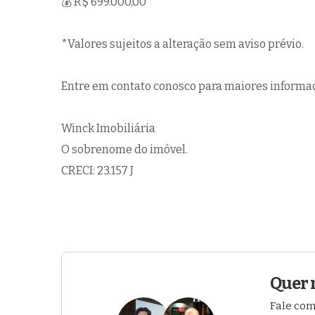
💰 R$ 699.000,00*
*Valores sujeitos a alteração sem aviso prévio.
Entre em contato conosco para maiores informa
Winck Imobiliária
O sobrenome do imóvel.
CRECI: 23.157 J
Quer 
Fale com