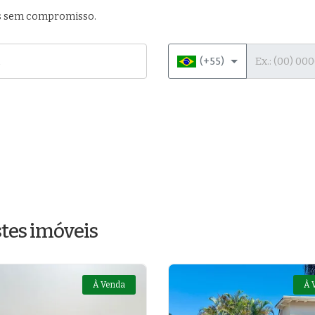
das sem compromisso.
Telefone
(+55)
tes imóveis
À Venda
À 