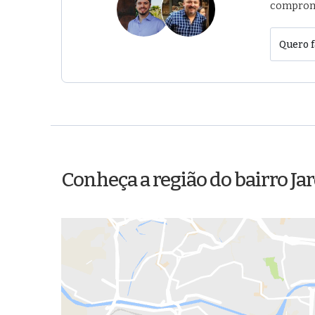
comprom
Quero f
Conheça a região do bairro Jard