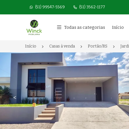
(51) 99547-5569
(51) 3562-1177
Página inicial
Todas as categorias
Início
Início
Casas à venda
Portão/RS
Jard
<