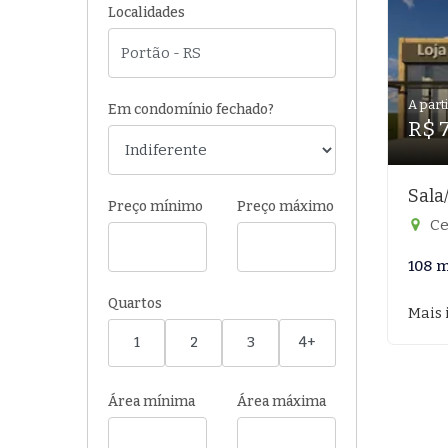
Localidades
A parti
Em condomínio fechado?
R$ 
Sala
Preço mínimo
Preço máximo
Ce
108 
Quartos
Mais 
1
2
3
4+
Área mínima
Área máxima