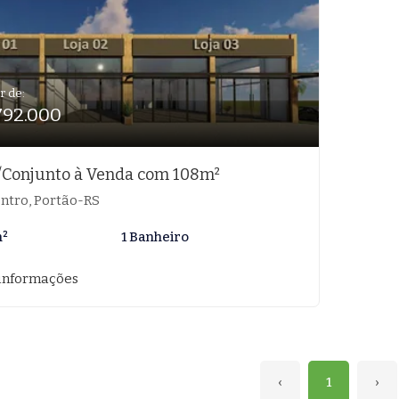
r de:
792.000
/Conjunto à Venda com 108m²
ntro, Portão-RS
m²
1 Banheiro
informações
‹
1
›