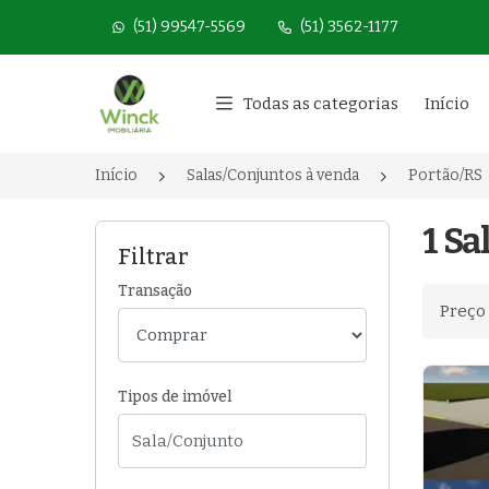
(51) 99547-5569
(51) 3562-1177
Página inicial
Todas as categorias
Início
Início
Salas/Conjuntos à venda
Portão/RS
1 Sa
Filtrar
Transação
Ordenar
Tipos de imóvel