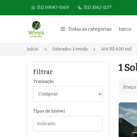
(51) 99547-5569
(51) 3562-1177
Página inicial
Todas as categorias
Início
Início
Sobrados à venda
Até R$ 600 mil
1 So
Filtrar
Transação
Ordenar
Tipos de imóvel