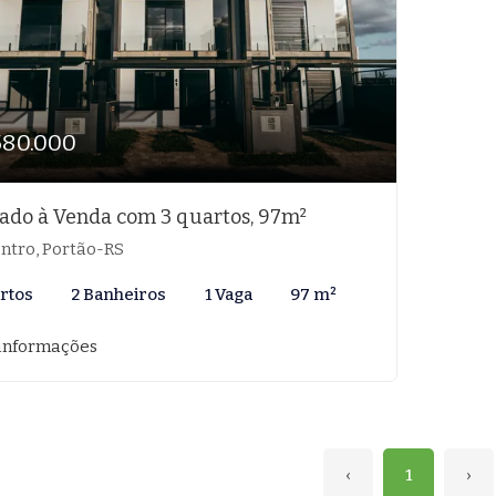
580.000
ado à Venda com 3 quartos, 97m²
ntro, Portão-RS
rtos
2 Banheiros
1 Vaga
97 m²
informações
‹
1
›