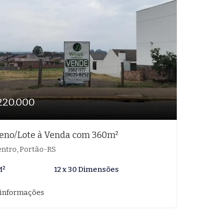
220.000
eno/Lote à Venda com 360m²
ntro, Portão-RS
M²
12 x 30 Dimensões
 informações