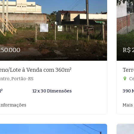
250.000
R$ 
eno/Lote à Venda com 360m²
Terr
ntro, Portão-RS
Ce
M²
12 x 30 Dimensões
390 
informações
Mais