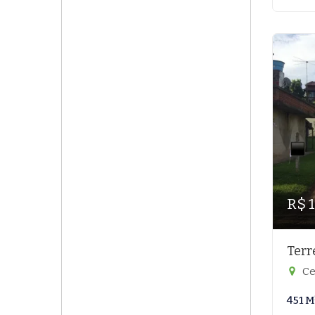
R$ 
Terr
Ce
451 M