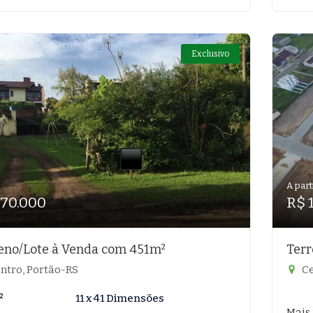
Exclusivo
A part
170.000
R$ 
eno/Lote à Venda com 451m²
Terr
ntro, Portão-RS
Ce
²
11 x 41 Dimensões
Mais