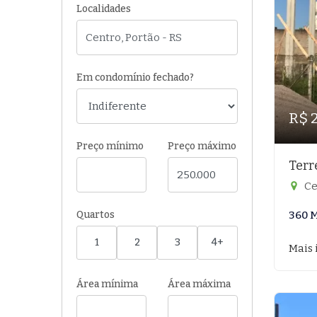
Localidades
Em condomínio fechado?
R$ 
Preço mínimo
Preço máximo
Terr
Ce
Quartos
360 
1
2
3
4+
Mais 
Área mínima
Área máxima