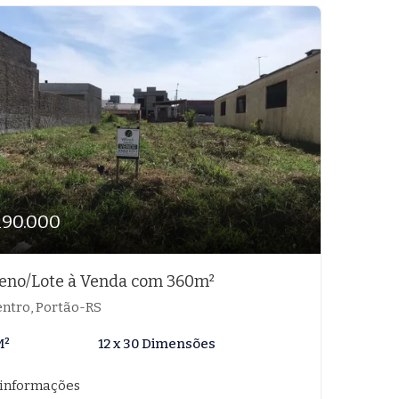
190.000
eno/Lote à Venda com 360m²
ntro, Portão-RS
M²
12 x 30 Dimensões
 informações