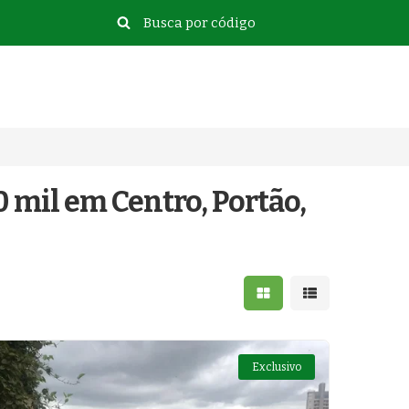
0 mil em Centro, Portão,
Mostrar resultados e
Mostrar resulta
Exclusivo