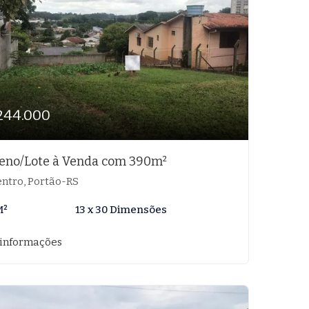
244.000
eno/Lote à Venda com 390m²
ntro, Portão-RS
M²
13 x 30 Dimensões
 informações