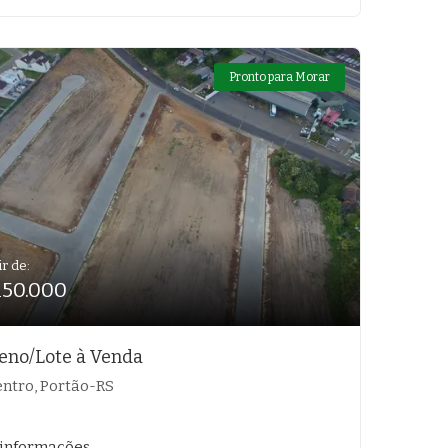
Pronto para Morar
ir de:
150.000
eno/Lote à Venda
ntro, Portão-RS
 informações