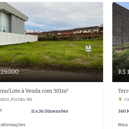
219.000
R$ 
eno/Lote à Venda com 301m²
Terr
ntro, Portão-RS
Ce
²
11 x 26 Dimensões
360 
informações
Mais