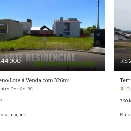
244.000
R$ 
eno/Lote à Venda com 326m²
Terr
ntro, Portão-RS
Ce
²
360 
informações
Mais