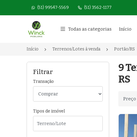
(51) 99547-5569
(51) 3562-1177
Página inicial
Todas as categorias
Início
Início
Terrenos/Lotes à venda
Portão/RS
9 Te
Filtrar
RS
Transação
Ordenar
Tipos de imóvel