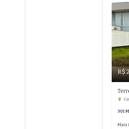
R$ 
Terr
Ce
301 M
Mais 