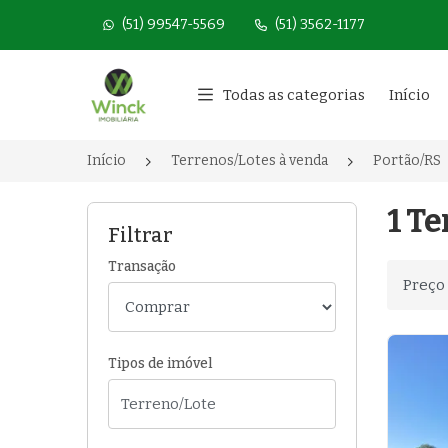
(51) 99547-5569
(51) 3562-1177
Página inicial
Todas as categorias
Início
Início
Terrenos/Lotes à venda
Portão/RS
1 T
Filtrar
Transação
Ordenar
Tipos de imóvel