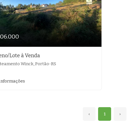
106.000
eno/Lote à Venda
teamento Winck, Portão-RS
informações
‹
1
›