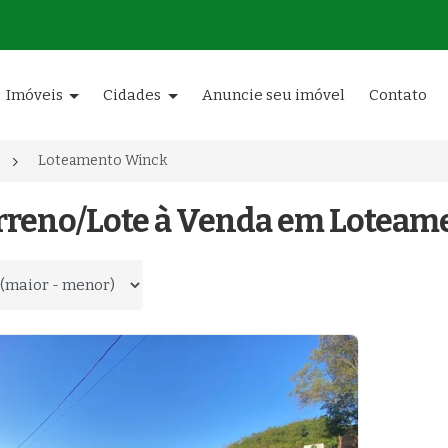
Imóveis
Cidades
Anuncie seu imóvel
Contato
Loteamento Winck
erreno/Lote à Venda em Loteame
 por