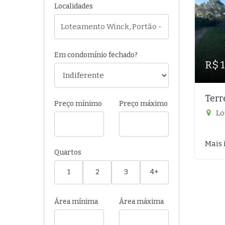
Localidades
Em condomínio fechado?
R$ 
Terr
Preço mínimo
Preço máximo
Lo
Mais 
Quartos
1
2
3
4+
Área mínima
Área máxima