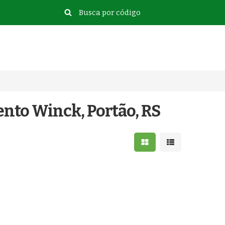
nto Winck, Portão, RS
Mostrar resultados e
Mostrar resulta