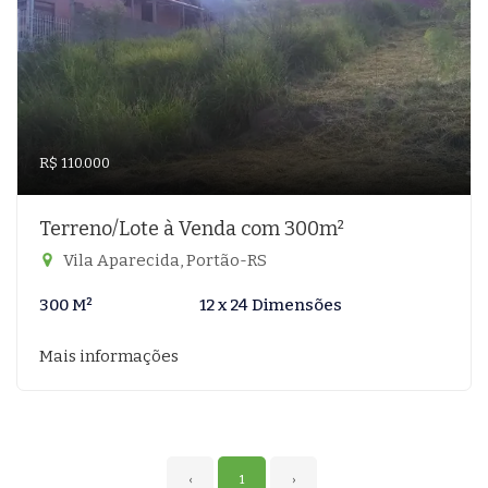
R$ 110.000
Terreno/Lote à Venda com 300m²
Vila Aparecida, Portão-RS
300 M²
12 x 24 Dimensões
Mais informações
‹
1
›