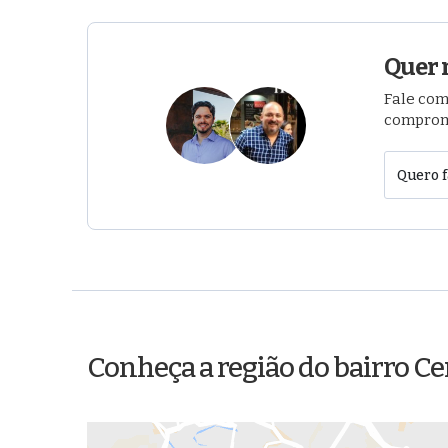
Quer 
Fale com
comprom
Quero f
Conheça a região do bairro C