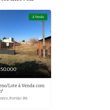
À Venda
350.000
eno/Lote à Venda com
m²
ntro, Portão-RS