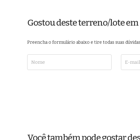
Gostou deste terreno/lote e
Preencha o formulário abaixo e tire todas suas dúvi
Nome
E-mail
Você também pode gostar des