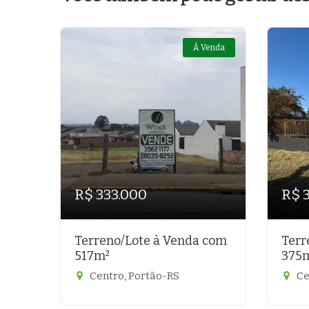
À Venda
R$ 333.000
R$ 
Terreno/Lote à Venda com
Terr
517m²
375
Centro, Portão-RS
Ce