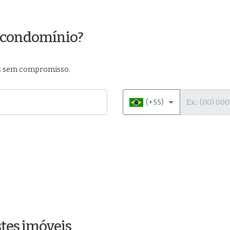
m condomínio?
das sem compromisso.
Telefone
(+55)
tes imóveis